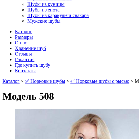
Шубы из куницы
Шубы из енота
Шубы из каракульчи свакара
Мужские шубы
Каталог
Размеры
О нас
Хранение шуб
Отзывы
Гарантия
Где купить шубу
Контакты
Каталог
>
✅ Норковые шубы
>
✅ Норковые шубы с рысью
> М
Модель 508