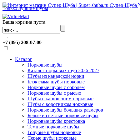
Супер-Шуба
Только лучшие шубы
Ваша корзина пуста.
.
+7 (495) 208-07-00
Каталог
Норковые шубы
Каталог норковых шуб 2026 2027
Шубы из канадской норки
Блэкглама шубы норковые
Норковые шубы с соболем
Норковые шубы с рысью
Шубы с капюшоном норковые
Шубы с воротником норковые
Норковые шубы больших размеров
Белые и светлые норковые шубы
Норковые шубы крестовка
Темные норковые шубы
Голубые шубы норковые
Серые шубы норковые