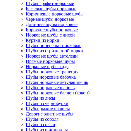
Шубы графит норковые
Бежевые шубы норковые
Коричневые норковые шубы
Черные шубы норковые
Длинные шубы норковые
Короткие шубы норковые
Норковые шубы с лисой
Куртки из норки
Шубы поперечки норковые
Шубы из стриженной норки
Норковые шубы автоледи
Прямые норковые шубы
Норковые шубы годе
Шубы норковые трапеция
Шубы норковые бабочка
Шубы норковые летучая мышь
Шубы норковые шанель
Шубы норковые баллон (кокон)
Шубы из лисы
Шубы из чернобурки
Шубы рыжие из лисы
Дорогие элитные шубы
Шубы из соболя
Шубы из рыси
Шубы из шиншиллы