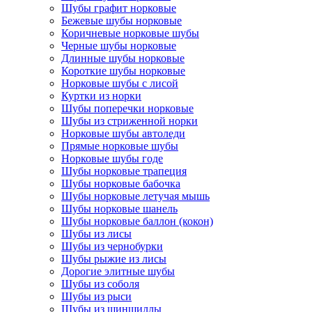
Шубы графит норковые
Бежевые шубы норковые
Коричневые норковые шубы
Черные шубы норковые
Длинные шубы норковые
Короткие шубы норковые
Норковые шубы с лисой
Куртки из норки
Шубы поперечки норковые
Шубы из стриженной норки
Норковые шубы автоледи
Прямые норковые шубы
Норковые шубы годе
Шубы норковые трапеция
Шубы норковые бабочка
Шубы норковые летучая мышь
Шубы норковые шанель
Шубы норковые баллон (кокон)
Шубы из лисы
Шубы из чернобурки
Шубы рыжие из лисы
Дорогие элитные шубы
Шубы из соболя
Шубы из рыси
Шубы из шиншиллы