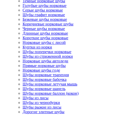
Темные норковые шубы
Голубые шубы норковые
Серые шубы норковые
Шубы графит норковые
Бежевые шубы норковые
Коричневые норковые шубы
Черные шубы норковые
Длинные шубы норковые
Короткие шубы норковые
Норковые шубы с лисой
Куртки из норки
Шубы поперечки норковые
Шубы из стриженной норки
Норковые шубы автоледи
Прямые норковые шубы
Норковые шубы годе
Шубы норковые трапеция
Шубы норковые бабочка
Шубы норковые летучая мышь
Шубы норковые шанель
Шубы норковые баллон (кокон)
Шубы из лисы
Шубы из чернобурки
Шубы рыжие из лисы
Дорогие элитные шубы