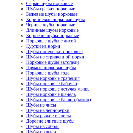
Серые шубы норковые
Шубы графит норковые
Бежевые шубы норковые
Коричневые норковые шубы
Черные шубы норковые
Длинные шубы норковые
Короткие шубы норковые
Норковые шубы с лисой
Куртки из норки
Шубы поперечки норковые
Шубы из стриженной норки
Норковые шубы автоледи
Прямые норковые шубы
Норковые шубы годе
Шубы норковые трапеция
Шубы норковые бабочка
Шубы норковые летучая мышь
Шубы норковые шанель
Шубы норковые баллон (кокон)
Шубы из лисы
Шубы из чернобурки
Шубы рыжие из лисы
Дорогие элитные шубы
Шубы из соболя
Шубы из рыси