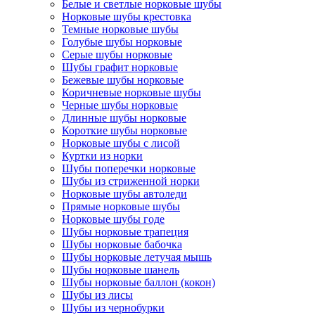
Белые и светлые норковые шубы
Норковые шубы крестовка
Темные норковые шубы
Голубые шубы норковые
Серые шубы норковые
Шубы графит норковые
Бежевые шубы норковые
Коричневые норковые шубы
Черные шубы норковые
Длинные шубы норковые
Короткие шубы норковые
Норковые шубы с лисой
Куртки из норки
Шубы поперечки норковые
Шубы из стриженной норки
Норковые шубы автоледи
Прямые норковые шубы
Норковые шубы годе
Шубы норковые трапеция
Шубы норковые бабочка
Шубы норковые летучая мышь
Шубы норковые шанель
Шубы норковые баллон (кокон)
Шубы из лисы
Шубы из чернобурки