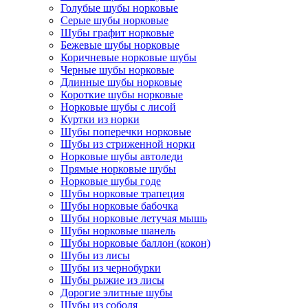
Голубые шубы норковые
Серые шубы норковые
Шубы графит норковые
Бежевые шубы норковые
Коричневые норковые шубы
Черные шубы норковые
Длинные шубы норковые
Короткие шубы норковые
Норковые шубы с лисой
Куртки из норки
Шубы поперечки норковые
Шубы из стриженной норки
Норковые шубы автоледи
Прямые норковые шубы
Норковые шубы годе
Шубы норковые трапеция
Шубы норковые бабочка
Шубы норковые летучая мышь
Шубы норковые шанель
Шубы норковые баллон (кокон)
Шубы из лисы
Шубы из чернобурки
Шубы рыжие из лисы
Дорогие элитные шубы
Шубы из соболя