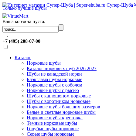
Супер-Шуба
Только лучшие шубы
Ваша корзина пуста.
.
+7 (495) 208-07-00
Каталог
Норковые шубы
Каталог норковых шуб 2026 2027
Шубы из канадской норки
Блэкглама шубы норковые
Норковые шубы с соболем
Норковые шубы с рысью
Шубы с капюшоном норковые
Шубы с воротником норковые
Норковые шубы больших размеров
Белые и светлые норковые шубы
Норковые шубы крестовка
Темные норковые шубы
Голубые шубы норковые
Серые шубы норковые