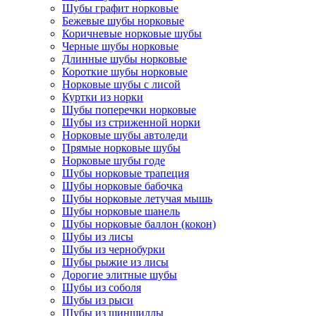
Шубы графит норковые
Бежевые шубы норковые
Коричневые норковые шубы
Черные шубы норковые
Длинные шубы норковые
Короткие шубы норковые
Норковые шубы с лисой
Куртки из норки
Шубы поперечки норковые
Шубы из стриженной норки
Норковые шубы автоледи
Прямые норковые шубы
Норковые шубы годе
Шубы норковые трапеция
Шубы норковые бабочка
Шубы норковые летучая мышь
Шубы норковые шанель
Шубы норковые баллон (кокон)
Шубы из лисы
Шубы из чернобурки
Шубы рыжие из лисы
Дорогие элитные шубы
Шубы из соболя
Шубы из рыси
Шубы из шиншиллы