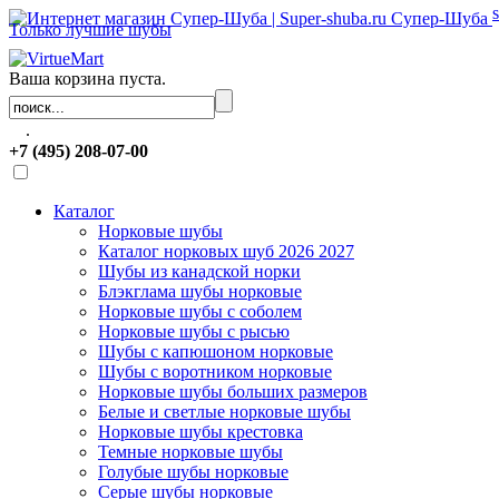
Супер-Шуба
Только лучшие шубы
Ваша корзина пуста.
.
+7 (495) 208-07-00
Каталог
Норковые шубы
Каталог норковых шуб 2026 2027
Шубы из канадской норки
Блэкглама шубы норковые
Норковые шубы с соболем
Норковые шубы с рысью
Шубы с капюшоном норковые
Шубы с воротником норковые
Норковые шубы больших размеров
Белые и светлые норковые шубы
Норковые шубы крестовка
Темные норковые шубы
Голубые шубы норковые
Серые шубы норковые