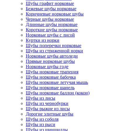
Шубы графит норковые
Бежевые шубы норковые
Коричневые норковые шубы
Черные шубы норковые
Длинные шубы норковые
Короткие шубы норковые
Норковые шубы с лисой
Куртки из норки
Шубы поперечки норковые
Шубы из стриженной норки
Норковые шубы автоледи
Прямые норковые шубы
Норковые шубы годе
Шубы норковые трапеция
Шубы норковые бабочка
Шубы норковые летучая мышь
Шубы норковые шанель
Шубы норковые баллон (кокон)
Шубы из лисы
Шубы из чернобурки
Шубы рыжие из лисы
Дорогие элитные шубы
Шубы из соболя
Шубы из рыси
Шубы из шиншиллы