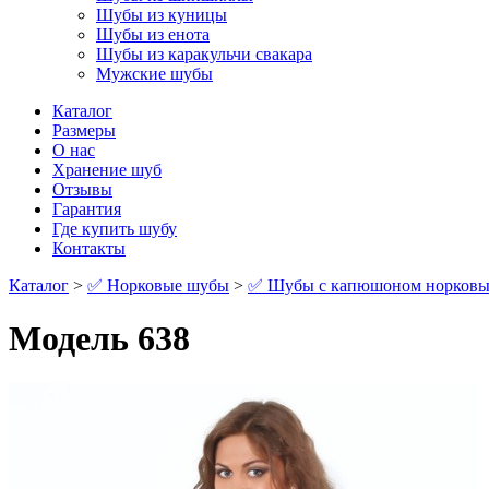
Шубы из куницы
Шубы из енота
Шубы из каракульчи свакара
Мужские шубы
Каталог
Размеры
О нас
Хранение шуб
Отзывы
Гарантия
Где купить шубу
Контакты
Каталог
>
✅ Норковые шубы
>
✅ Шубы с капюшоном норковы
Модель 638