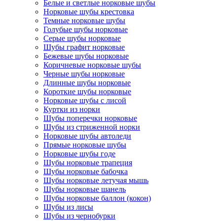
Белые и светлые норковые шубы
Норковые шубы крестовка
Темные норковые шубы
Голубые шубы норковые
Серые шубы норковые
Шубы графит норковые
Бежевые шубы норковые
Коричневые норковые шубы
Черные шубы норковые
Длинные шубы норковые
Короткие шубы норковые
Норковые шубы с лисой
Куртки из норки
Шубы поперечки норковые
Шубы из стриженной норки
Норковые шубы автоледи
Прямые норковые шубы
Норковые шубы годе
Шубы норковые трапеция
Шубы норковые бабочка
Шубы норковые летучая мышь
Шубы норковые шанель
Шубы норковые баллон (кокон)
Шубы из лисы
Шубы из чернобурки