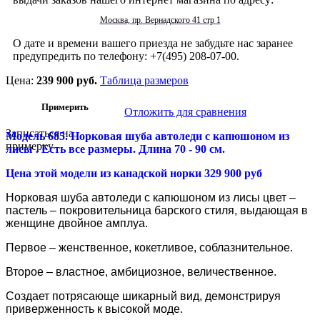
Москва, пр. Вернадского 41 стр 1
О дате и времени вашего приезда не забудьте нас заранее
предупредить по телефону: +7(495) 208-07-00.
Цена:
239 900 руб.
Таблица размеров
Отложить для сравнения
Записаться на
Модель 685. Норковая шуба автоледи с капюшоном из
примерку
лисы . Есть все размеры. Длина 70 - 90 см.
Цена этой модели из канадской норки 329 900 руб
Норковая шуба автоледи с капюшоном из лисы цвет –
пастель – покровительница барского стиля, выдающая в
женщине двойное амплуа.
Первое – женственное, кокетливое, соблазнительное.
Второе – властное, амбициозное, величественное.
Создает потрясающе шикарный вид, демонстрируя
приверженность к высокой моде.