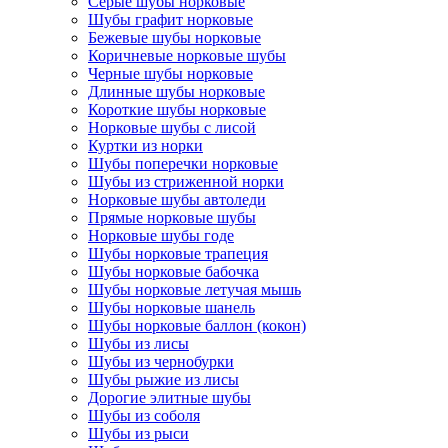
Серые шубы норковые
Шубы графит норковые
Бежевые шубы норковые
Коричневые норковые шубы
Черные шубы норковые
Длинные шубы норковые
Короткие шубы норковые
Норковые шубы с лисой
Куртки из норки
Шубы поперечки норковые
Шубы из стриженной норки
Норковые шубы автоледи
Прямые норковые шубы
Норковые шубы годе
Шубы норковые трапеция
Шубы норковые бабочка
Шубы норковые летучая мышь
Шубы норковые шанель
Шубы норковые баллон (кокон)
Шубы из лисы
Шубы из чернобурки
Шубы рыжие из лисы
Дорогие элитные шубы
Шубы из соболя
Шубы из рыси