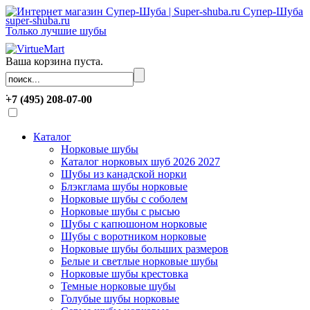
Супер-Шуба
super-shuba.ru
Только лучшие шубы
Ваша корзина пуста.
.
+7 (495) 208-07-00
Каталог
Норковые шубы
Каталог норковых шуб 2026 2027
Шубы из канадской норки
Блэкглама шубы норковые
Норковые шубы с соболем
Норковые шубы с рысью
Шубы с капюшоном норковые
Шубы с воротником норковые
Норковые шубы больших размеров
Белые и светлые норковые шубы
Норковые шубы крестовка
Темные норковые шубы
Голубые шубы норковые