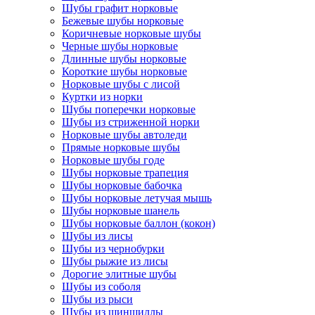
Шубы графит норковые
Бежевые шубы норковые
Коричневые норковые шубы
Черные шубы норковые
Длинные шубы норковые
Короткие шубы норковые
Норковые шубы с лисой
Куртки из норки
Шубы поперечки норковые
Шубы из стриженной норки
Норковые шубы автоледи
Прямые норковые шубы
Норковые шубы годе
Шубы норковые трапеция
Шубы норковые бабочка
Шубы норковые летучая мышь
Шубы норковые шанель
Шубы норковые баллон (кокон)
Шубы из лисы
Шубы из чернобурки
Шубы рыжие из лисы
Дорогие элитные шубы
Шубы из соболя
Шубы из рыси
Шубы из шиншиллы