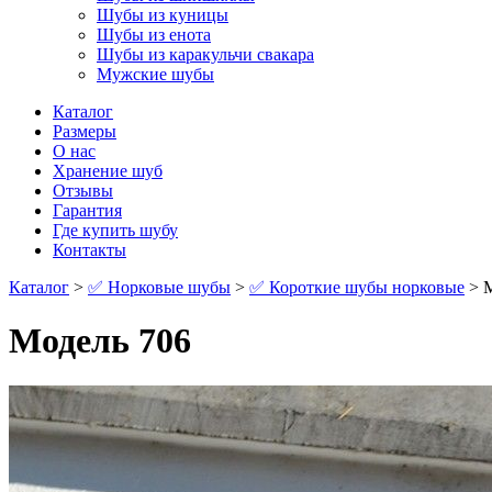
Шубы из куницы
Шубы из енота
Шубы из каракульчи свакара
Мужские шубы
Каталог
Размеры
О нас
Хранение шуб
Отзывы
Гарантия
Где купить шубу
Контакты
Каталог
>
✅ Норковые шубы
>
✅ Короткие шубы норковые
> М
Модель 706