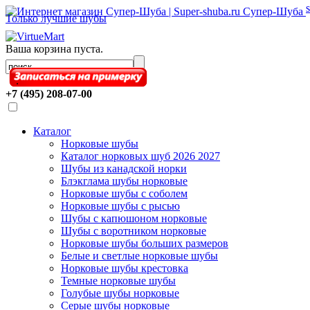
Супер-Шуба
Только лучшие шубы
Ваша корзина пуста.
.
+7 (495) 208-07-00
Каталог
Норковые шубы
Каталог норковых шуб 2026 2027
Шубы из канадской норки
Блэкглама шубы норковые
Норковые шубы с соболем
Норковые шубы с рысью
Шубы с капюшоном норковые
Шубы с воротником норковые
Норковые шубы больших размеров
Белые и светлые норковые шубы
Норковые шубы крестовка
Темные норковые шубы
Голубые шубы норковые
Серые шубы норковые