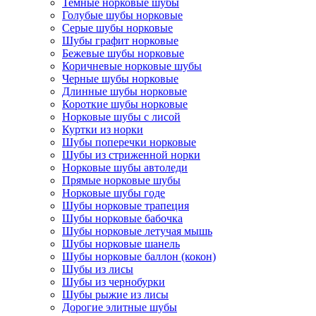
Темные норковые шубы
Голубые шубы норковые
Серые шубы норковые
Шубы графит норковые
Бежевые шубы норковые
Коричневые норковые шубы
Черные шубы норковые
Длинные шубы норковые
Короткие шубы норковые
Норковые шубы с лисой
Куртки из норки
Шубы поперечки норковые
Шубы из стриженной норки
Норковые шубы автоледи
Прямые норковые шубы
Норковые шубы годе
Шубы норковые трапеция
Шубы норковые бабочка
Шубы норковые летучая мышь
Шубы норковые шанель
Шубы норковые баллон (кокон)
Шубы из лисы
Шубы из чернобурки
Шубы рыжие из лисы
Дорогие элитные шубы