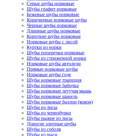
Серые шубы норковые
Шубы графит норковые
Бежевые шубы норковые
Коричневые норковые шубы
Черные шубы норковые
Длинные шубы норковые
Короткие шубы норковые
Норковые шубы с лисой
Куртки из норки
Шубы поперечки норковые
Шубы из стриженной норки
Норковые шубы автоледи
Прямые норковые шубы
Норковые шубы годе
Шубы норковые трапеция
Шубы норковые бабочка
Шубы норковые летучая мышь
Шубы норковые шанель
Шубы норковые баллон (кокон)
Шубы из лисы
Шубы из чернобурки
Шубы рыжие из лисы
Дорогие элитные шубы
Шубы из соболя
Шубы из рыси