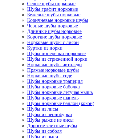
Серые шубы норковые
Шубы графит норковые
Бежевые шубы норковые
Коричневые норковые шубы
Черные шубы норковые
Длинные шубы норковые
Короткие шубы норковые
Норковые шубы с лисой
Куртки из норки
Шубы поперечки норковые
Шубы из стриженной норки
Норковые шубы автоледи
Прямые норковые шубы
Норковые шубы годе
Шубы норковые трапеция
Шубы норковые бабочка
Шубы норковые летучая мышь
Шубы норковые шанель
Шубы норковые баллон (кокон)
Шубы из лисы
Шубы из чернобурки
Шубы рыжие из лисы
Дорогие элитные шубы
Шубы из соболя
Шубы из рыси