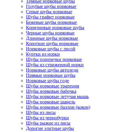
Темные норковые шубы
Голубые шубы норковые
Серые шубы норковые
Шубы графит норковые
Бежевые шубы норковые
Коричневые норковые шубы
Черные шубы норковые
Длинные шубы норковые
Короткие шубы норковые
Норковые шубы с лисой
Куртки из норки
Шубы поперечки норковые
Шубы из стриженной норки
Норковые шубы автоледи
Прямые норковые шубы
Норковые шубы годе
Шубы норковые трапеция
Шубы норковые бабочка
Шубы норковые летучая мышь
Шубы норковые шанель
Шубы норковые баллон (кокон)
Шубы из лисы
Шубы из чернобурки
Шубы рыжие из лисы
Дорогие элитные шубы