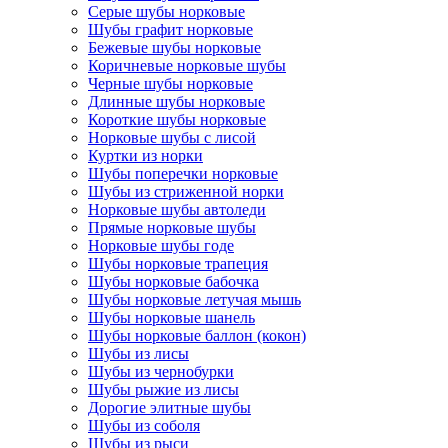
Серые шубы норковые
Шубы графит норковые
Бежевые шубы норковые
Коричневые норковые шубы
Черные шубы норковые
Длинные шубы норковые
Короткие шубы норковые
Норковые шубы с лисой
Куртки из норки
Шубы поперечки норковые
Шубы из стриженной норки
Норковые шубы автоледи
Прямые норковые шубы
Норковые шубы годе
Шубы норковые трапеция
Шубы норковые бабочка
Шубы норковые летучая мышь
Шубы норковые шанель
Шубы норковые баллон (кокон)
Шубы из лисы
Шубы из чернобурки
Шубы рыжие из лисы
Дорогие элитные шубы
Шубы из соболя
Шубы из рыси