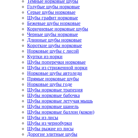
Темные норковые шубы
Голубые шубы норковые
Серые шубы норковые
Шубы графит норковые
Бежевые шубы норковые
Коричневые норковые шубы
Черные шубы норковые
Длинные шубы норковые
Короткие шубы норковые
Норковые шубы с лисой
Куртки из норки
Шубы поперечки норковые
Шубы из стриженной норки
Норковые шубы автоледи
Прямые норковые шубы
Норковые шубы годе
Шубы норковые трапеция
Шубы норковые бабочка
Шубы норковые летучая мышь
Шубы норковые шанель
Шубы норковые баллон (кокон)
Шубы из лисы
Шубы из чернобурки
Шубы рыжие из лисы
Дорогие элитные шубы