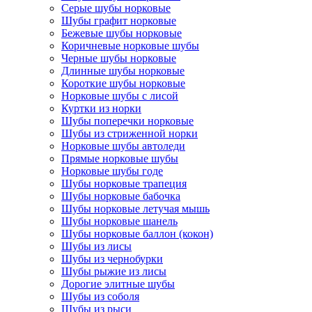
Серые шубы норковые
Шубы графит норковые
Бежевые шубы норковые
Коричневые норковые шубы
Черные шубы норковые
Длинные шубы норковые
Короткие шубы норковые
Норковые шубы с лисой
Куртки из норки
Шубы поперечки норковые
Шубы из стриженной норки
Норковые шубы автоледи
Прямые норковые шубы
Норковые шубы годе
Шубы норковые трапеция
Шубы норковые бабочка
Шубы норковые летучая мышь
Шубы норковые шанель
Шубы норковые баллон (кокон)
Шубы из лисы
Шубы из чернобурки
Шубы рыжие из лисы
Дорогие элитные шубы
Шубы из соболя
Шубы из рыси