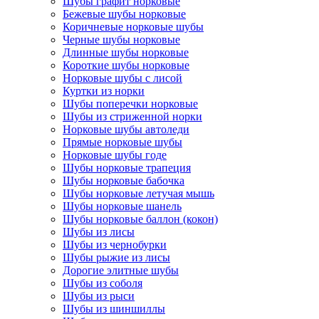
Шубы графит норковые
Бежевые шубы норковые
Коричневые норковые шубы
Черные шубы норковые
Длинные шубы норковые
Короткие шубы норковые
Норковые шубы с лисой
Куртки из норки
Шубы поперечки норковые
Шубы из стриженной норки
Норковые шубы автоледи
Прямые норковые шубы
Норковые шубы годе
Шубы норковые трапеция
Шубы норковые бабочка
Шубы норковые летучая мышь
Шубы норковые шанель
Шубы норковые баллон (кокон)
Шубы из лисы
Шубы из чернобурки
Шубы рыжие из лисы
Дорогие элитные шубы
Шубы из соболя
Шубы из рыси
Шубы из шиншиллы