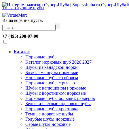
Супер-Шуба
Только лучшие шубы
Ваша корзина пуста.
.
+7 (495) 208-07-00
Каталог
Норковые шубы
Каталог норковых шуб 2026 2027
Шубы из канадской норки
Блэкглама шубы норковые
Норковые шубы с соболем
Норковые шубы с рысью
Шубы с капюшоном норковые
Шубы с воротником норковые
Норковые шубы больших размеров
Белые и светлые норковые шубы
Норковые шубы крестовка
Темные норковые шубы
Голубые шубы норковые
Серые шубы норковые