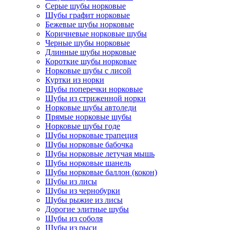
Серые шубы норковые
Шубы графит норковые
Бежевые шубы норковые
Коричневые норковые шубы
Черные шубы норковые
Длинные шубы норковые
Короткие шубы норковые
Норковые шубы с лисой
Куртки из норки
Шубы поперечки норковые
Шубы из стриженной норки
Норковые шубы автоледи
Прямые норковые шубы
Норковые шубы годе
Шубы норковые трапеция
Шубы норковые бабочка
Шубы норковые летучая мышь
Шубы норковые шанель
Шубы норковые баллон (кокон)
Шубы из лисы
Шубы из чернобурки
Шубы рыжие из лисы
Дорогие элитные шубы
Шубы из соболя
Шубы из рыси