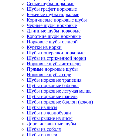
Серые шубы норковые
Шубы графит норковые
Бежевые шубы норковые
Коричневые норковые шубы
Черные шубы норковые
Длинные шубы норковые
Короткие шубы норковые
Норковые шубы с лисой
Куртки из норки
Шубы поперечки норковые
Шубы из стриженной норки
Норковые шубы автоледи
Прямые норковые шубы
Норковые шубы годе
Шубы норковые трапеция
Шубы норковые бабочка
Шубы норковые летучая мышь
Шубы норковые шанель
Шубы норковые баллон (кокон)
Шубы из лисы
Шубы из чернобурки
Шубы рыжие из лисы
Дорогие элитные шубы
Шубы из соболя
Шубы из рыси