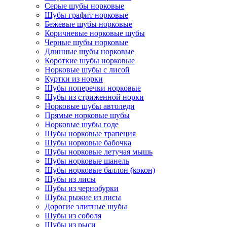
Серые шубы норковые
Шубы графит норковые
Бежевые шубы норковые
Коричневые норковые шубы
Черные шубы норковые
Длинные шубы норковые
Короткие шубы норковые
Норковые шубы с лисой
Куртки из норки
Шубы поперечки норковые
Шубы из стриженной норки
Норковые шубы автоледи
Прямые норковые шубы
Норковые шубы годе
Шубы норковые трапеция
Шубы норковые бабочка
Шубы норковые летучая мышь
Шубы норковые шанель
Шубы норковые баллон (кокон)
Шубы из лисы
Шубы из чернобурки
Шубы рыжие из лисы
Дорогие элитные шубы
Шубы из соболя
Шубы из рыси