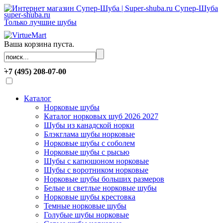
Супер-Шуба
super-shuba.ru
Только лучшие шубы
Ваша корзина пуста.
.
+7 (495) 208-07-00
Каталог
Норковые шубы
Каталог норковых шуб 2026 2027
Шубы из канадской норки
Блэкглама шубы норковые
Норковые шубы с соболем
Норковые шубы с рысью
Шубы с капюшоном норковые
Шубы с воротником норковые
Норковые шубы больших размеров
Белые и светлые норковые шубы
Норковые шубы крестовка
Темные норковые шубы
Голубые шубы норковые