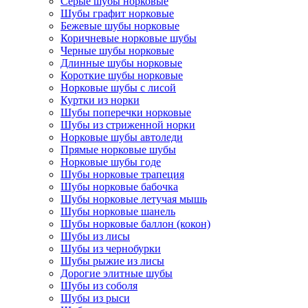
Серые шубы норковые
Шубы графит норковые
Бежевые шубы норковые
Коричневые норковые шубы
Черные шубы норковые
Длинные шубы норковые
Короткие шубы норковые
Норковые шубы с лисой
Куртки из норки
Шубы поперечки норковые
Шубы из стриженной норки
Норковые шубы автоледи
Прямые норковые шубы
Норковые шубы годе
Шубы норковые трапеция
Шубы норковые бабочка
Шубы норковые летучая мышь
Шубы норковые шанель
Шубы норковые баллон (кокон)
Шубы из лисы
Шубы из чернобурки
Шубы рыжие из лисы
Дорогие элитные шубы
Шубы из соболя
Шубы из рыси