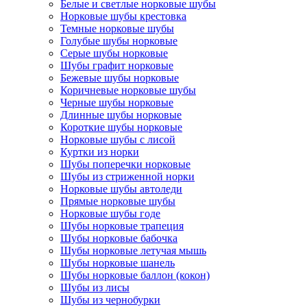
Белые и светлые норковые шубы
Норковые шубы крестовка
Темные норковые шубы
Голубые шубы норковые
Серые шубы норковые
Шубы графит норковые
Бежевые шубы норковые
Коричневые норковые шубы
Черные шубы норковые
Длинные шубы норковые
Короткие шубы норковые
Норковые шубы с лисой
Куртки из норки
Шубы поперечки норковые
Шубы из стриженной норки
Норковые шубы автоледи
Прямые норковые шубы
Норковые шубы годе
Шубы норковые трапеция
Шубы норковые бабочка
Шубы норковые летучая мышь
Шубы норковые шанель
Шубы норковые баллон (кокон)
Шубы из лисы
Шубы из чернобурки