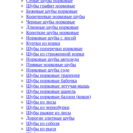
Серые шубы норковые
Шубы графит норковые
Бежевые шубы норковые
Коричневые норковые шубы
Черные шубы норковые
Длинные шубы норковые
Короткие шубы норковые
Норковые шубы с лисой
Куртки из норки
Шубы поперечки норковые
Шубы из стриженной норки
Норковые шубы автоледи
Прямые норковые шубы
Норковые шубы годе
Шубы норковые трапеция
Шубы норковые бабочка
Шубы норковые летучая мышь
Шубы норковые шанель
Шубы норковые баллон (кокон)
Шубы из лисы
Шубы из чернобурки
Шубы рыжие из лисы
Дорогие элитные шубы
Шубы из соболя
Шубы из рыси