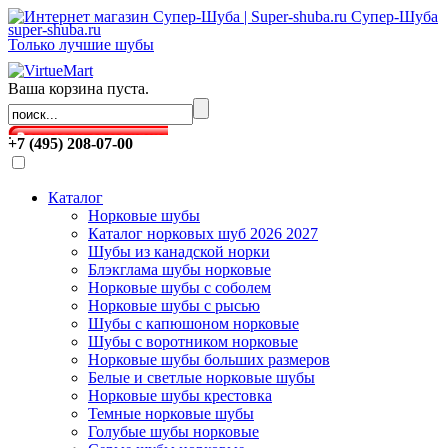
Супер-Шуба
super-shuba.ru
Только лучшие шубы
Ваша корзина пуста.
.
+7 (495) 208-07-00
Каталог
Норковые шубы
Каталог норковых шуб 2026 2027
Шубы из канадской норки
Блэкглама шубы норковые
Норковые шубы с соболем
Норковые шубы с рысью
Шубы с капюшоном норковые
Шубы с воротником норковые
Норковые шубы больших размеров
Белые и светлые норковые шубы
Норковые шубы крестовка
Темные норковые шубы
Голубые шубы норковые