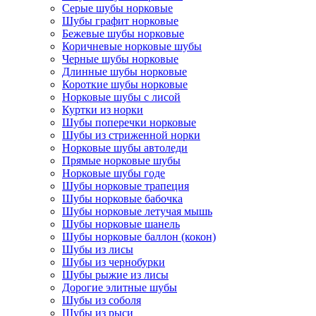
Серые шубы норковые
Шубы графит норковые
Бежевые шубы норковые
Коричневые норковые шубы
Черные шубы норковые
Длинные шубы норковые
Короткие шубы норковые
Норковые шубы с лисой
Куртки из норки
Шубы поперечки норковые
Шубы из стриженной норки
Норковые шубы автоледи
Прямые норковые шубы
Норковые шубы годе
Шубы норковые трапеция
Шубы норковые бабочка
Шубы норковые летучая мышь
Шубы норковые шанель
Шубы норковые баллон (кокон)
Шубы из лисы
Шубы из чернобурки
Шубы рыжие из лисы
Дорогие элитные шубы
Шубы из соболя
Шубы из рыси