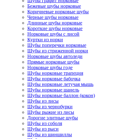
Шубы графит норковые
Бежевые шубы норковые
Коричневые норковые шубы
Черные шубы норковые
Длинные шубы норковые
Короткие шубы норковые
Норковые шубы с лисой
Куртки из норки
Шубы поперечки норковые
Шубы из стриженной норки
Норковые шубы автоледи
Прямые норковые шубы
Норковые шубы годе
Шубы норковые трапеция
Шубы норковые бабочка
Шубы норковые летучая мышь
Шубы норковые шанель
Шубы норковые баллон (кокон)
Шубы из лисы
Шубы из чернобурки
Шубы рыжие из лисы
Дорогие элитные шубы
Шубы из соболя
Шубы из рыси
Шубы из шиншиллы