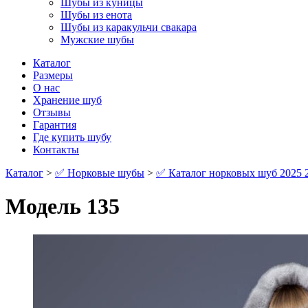
Шубы из куницы
Шубы из енота
Шубы из каракульчи свакара
Мужские шубы
Каталог
Размеры
О нас
Хранение шуб
Отзывы
Гарантия
Где купить шубу
Контакты
Каталог
>
✅ Норковые шубы
>
✅ Каталог норковых шуб 2025 
Модель 135