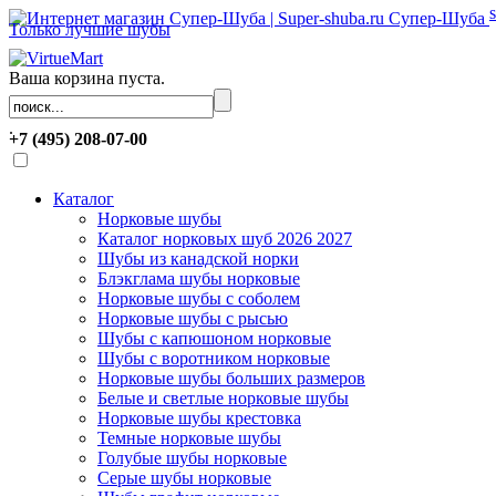
Супер-Шуба
Только лучшие шубы
Ваша корзина пуста.
.
+7 (495) 208-07-00
Каталог
Норковые шубы
Каталог норковых шуб 2026 2027
Шубы из канадской норки
Блэкглама шубы норковые
Норковые шубы с соболем
Норковые шубы с рысью
Шубы с капюшоном норковые
Шубы с воротником норковые
Норковые шубы больших размеров
Белые и светлые норковые шубы
Норковые шубы крестовка
Темные норковые шубы
Голубые шубы норковые
Серые шубы норковые